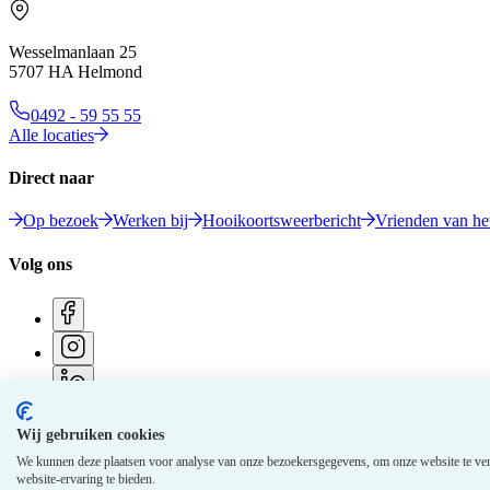
Wesselmanlaan 25
5707 HA Helmond
0492 - 59 55 55
Alle locaties
Direct naar
Op bezoek
Werken bij
Hooikoortsweerbericht
Vrienden van het
Volg ons
Wij gebruiken cookies
© 2026 Elkerliek - Alle rechten voorbehouden
We kunnen deze plaatsen voor analyse van onze bezoekersgegevens, om onze website te ver
website-ervaring te bieden.