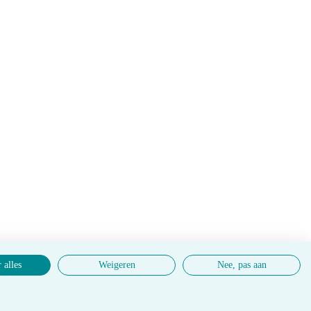
 alles
Weigeren
Nee, pas aan