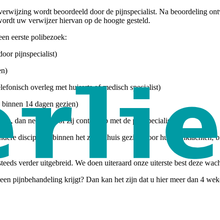
 verwijzing wordt beoordeeld door de pijnspecialist. Na beoordeling ontv
ordt uw verwijzer hiervan op de hoogte gesteld.
en eerste polibezoek:
oor pijnspecialist)
en)
lefonisch overleg met huisarts of medisch specialist)
; binnen 14 dagen gezien)
ien, dan neemt hij of zij contact op met de pijnspecialisten.
dere disciplines binnen het ziekenhuis gezien voor hun pijnklachten, bi
eds verder uitgebreid. We doen uiteraard onze uiterste best deze wacht
t u een pijnbehandeling krijgt? Dan kan het zijn dat u hier meer dan 4