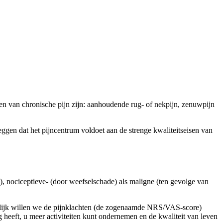
lden van chronische pijn zijn: aanhoudende rug- of nekpijn, zenuwpijn
gen dat het pijncentrum voldoet aan de strenge kwaliteitseisen van
, nociceptieve- (door weefselschade) als maligne (ten gevolge van
indelijk willen we de pijnklachten (de zogenaamde NRS/VAS-score)
heeft, u meer activiteiten kunt ondernemen en de kwaliteit van leven