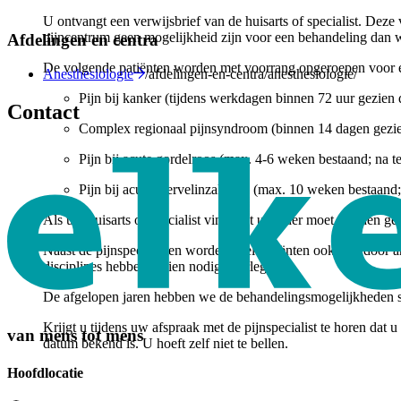
U ontvangt een verwijsbrief van de huisarts of specialist. Deze
pijncentrum geen mogelijkheid zijn voor een behandeling dan w
Afdelingen en centra
De volgende patiënten worden met voorrang opgeroepen voor e
Anesthesiologie
/afdelingen-en-centra/anesthesiologie/
Pijn bij kanker (tijdens werkdagen binnen 72 uur gezien d
Contact
Complex regionaal pijnsyndroom (binnen 14 dagen gezi
Pijn bij acute gordelroos (max. 4-6 weken bestaand; na te
Pijn bij acute wervelinzakking (max. 10 weken bestaand
Als uw huisarts of specialist vindt dat u eerder moet worden gez
Naast de pijnspecialisten worden veel patiënten ook nog door an
disciplines hebben indien nodig overleg.
De afgelopen jaren hebben we de behandelingsmogelijkheden ste
Krijgt u tijdens uw afspraak met de pijnspecialist te horen da
van mens tot mens
datum bekend is. U hoeft zelf niet te bellen.
Hoofdlocatie