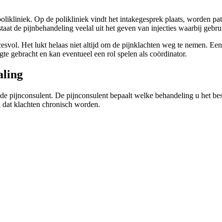
polikliniek. Op de polikliniek vindt het intakegesprek plaats, worden 
aat de pijnbehandeling veelal uit het geven van injecties waarbij gebr
cesvol. Het lukt helaas niet altijd om de pijnklachten weg te nemen. 
te gebracht en kan eventueel een rol spelen als coördinator.
aling
j de pijnconsulent. De pijnconsulent bepaalt welke behandeling u het bes
n dat klachten chronisch worden.