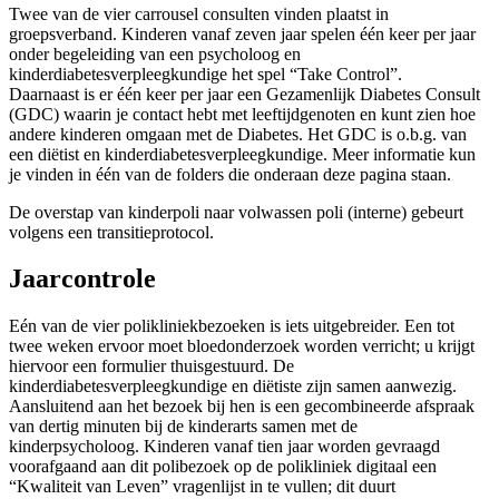
Twee van de vier carrousel consulten vinden plaatst in
groepsverband. Kinderen vanaf zeven jaar spelen één keer per jaar
onder begeleiding van een psycholoog en
kinderdiabetesverpleegkundige het spel “Take Control”.
Daarnaast is er één keer per jaar een Gezamenlijk Diabetes Consult
(GDC) waarin je contact hebt met leeftijdgenoten en kunt zien hoe
andere kinderen omgaan met de Diabetes. Het GDC is o.b.g. van
een diëtist en kinderdiabetesverpleegkundige. Meer informatie kun
je vinden in één van de folders die onderaan deze pagina staan.
De overstap van kinderpoli naar volwassen poli (interne) gebeurt
volgens een transitieprotocol.
Jaarcontrole
Eén van de vier polikliniekbezoeken is iets uitgebreider. Een tot
twee weken ervoor moet bloedonderzoek worden verricht; u krijgt
hiervoor een formulier thuisgestuurd. De
kinderdiabetesverpleegkundige en diëtiste zijn samen aanwezig.
Aansluitend aan het bezoek bij hen is een gecombineerde afspraak
van dertig minuten bij de kinderarts samen met de
kinderpsycholoog. Kinderen vanaf tien jaar worden gevraagd
voorafgaand aan dit polibezoek op de polikliniek digitaal een
“Kwaliteit van Leven” vragenlijst in te vullen; dit duurt