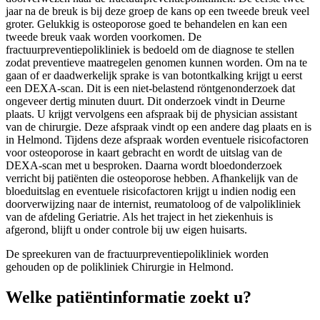
jaar na de breuk is bij deze groep de kans op een tweede breuk veel
groter. Gelukkig is osteoporose goed te behandelen en kan een
tweede breuk vaak worden voorkomen. De
fractuurpreventiepolikliniek is bedoeld om de diagnose te stellen
zodat preventieve maatregelen genomen kunnen worden. Om na te
gaan of er daadwerkelijk sprake is van botontkalking krijgt u eerst
een DEXA-scan. Dit is een niet-belastend röntgenonderzoek dat
ongeveer dertig minuten duurt. Dit onderzoek vindt in Deurne
plaats. U krijgt vervolgens een afspraak bij de physician assistant
van de chirurgie. Deze afspraak vindt op een andere dag plaats en is
in Helmond. Tijdens deze afspraak worden eventuele risicofactoren
voor osteoporose in kaart gebracht en wordt de uitslag van de
DEXA-scan met u besproken. Daarna wordt bloedonderzoek
verricht bij patiënten die osteoporose hebben. Afhankelijk van de
bloeduitslag en eventuele risicofactoren krijgt u indien nodig een
doorverwijzing naar de internist, reumatoloog of de valpolikliniek
van de afdeling Geriatrie. Als het traject in het ziekenhuis is
afgerond, blijft u onder controle bij uw eigen huisarts.
De spreekuren van de fractuurpreventiepolikliniek worden
gehouden op de polikliniek Chirurgie in Helmond.
Welke patiëntinformatie zoekt u?