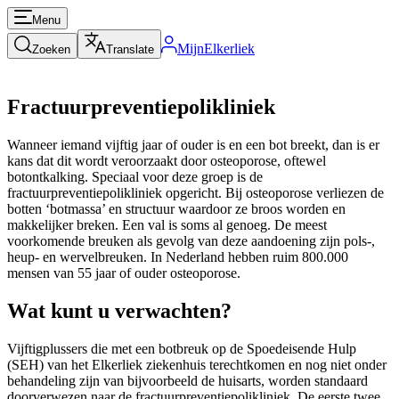
Menu
MijnElkerliek
Zoeken
Translate
Fractuurpreventiepolikliniek
Wanneer iemand vijftig jaar of ouder is en een bot breekt, dan is er
kans dat dit wordt veroorzaakt door osteoporose, oftewel
botontkalking. Speciaal voor deze groep is de
fractuurpreventiepolikliniek opgericht. Bij osteoporose verliezen de
botten ‘botmassa’ en structuur waardoor ze broos worden en
makkelijker breken. Een val is soms al genoeg. De meest
voorkomende breuken als gevolg van deze aandoening zijn pols-,
heup- en wervelbreuken. In Nederland hebben ruim 800.000
mensen van 55 jaar of ouder osteoporose.
Wat kunt u verwachten?
Vijftigplussers die met een botbreuk op de Spoedeisende Hulp
(SEH) van het Elkerliek ziekenhuis terechtkomen en nog niet onder
behandeling zijn van bijvoorbeeld de huisarts, worden standaard
doorverwezen naar de fractuurpreventiepolikliniek. De eerste twee